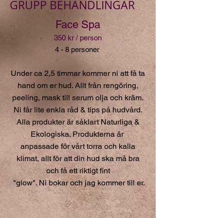
GRUPP BEHANDLINGAR
Face Spa
350 kr / person
4 - 8 personer
Under ca 2,5 timmar kommer ni att få ta
hand om er hud. Allt från rengöring,
peeling, mask till serum olja och kräm.
Ni får lite enkla råd & tips på hudvård.
Alla produkter är såklart Naturliga &
Ekologiska. Produkterna är
anpassade för vårt torra och kalla
klimat, allt för att din hud ska må bra
och få ett riktigt fint
"glow". Ni bokar och jag kommer till er
.