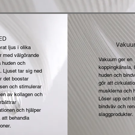
D
Vakuu
erat ljus i olika
r med välgörande
Vakuum ger en
å huden och
koppingkänsla, l
 Ljuset tar sig ned
huden och bind
r det boostar
gör att cirkulati
lsen och stimulerar
musklerna och 
nen av kollagen och
Löser upp och t
rbättrar
bindväv och ren
ationen och hjälper
slaggprodukter.
 att behandla
oner.