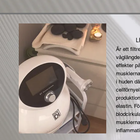
LE
Är ett filtr
våglängde
effekter p
musklerna.
i huden dä
cellförnye
produktio
elastin. Fö
blodcirkul
musklerna
inflammati