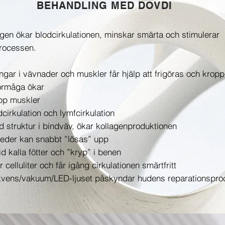
BEHANDLING MED DOVDI
gen ökar blodcirkulationen, minskar smärta och stimulerar
rocessen.
ingar i vävnader och muskler får hjälp att frigöras och krop
örmåga ökar
pp muskler
cirkulation och lymfcirkulation
d struktur i bindväv, ökar kollagenproduktionen
leder kan snabbt ”lösas” upp
d kalla fötter och ”kryp” i benen
celluliter och får igång cirkulationen smärtfritt
vens/vakuum/LED-ljuset påskyndar hudens reparationspro