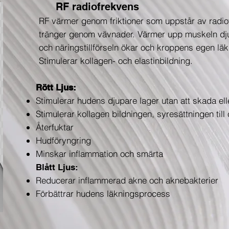
RF radiofrekvens
RF värmer genom friktioner som uppstår av radi
tränger genom vävnader. Värmer upp muskeln dju
och näringstillförseln ökar och kroppens egen lä
Stimulerar kollagen- och elastinbildning.
Rött Ljus:
Stimulerar hudens djupare lager utan att skada elle
Stimulerar kollagen bildningen, syresättningen till 
Återfuktar
Hudföryngring
Minskar inflammation och smärta
Blått Ljus:
Reducerar inflammerad akne och aknebakterier
Förbättrar hudens läkningsprocess