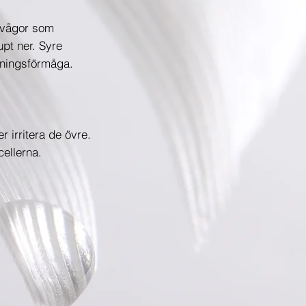
ovågor som
pt ner. Syre
kningsförmåga.
r irritera de övre.
cellerna.