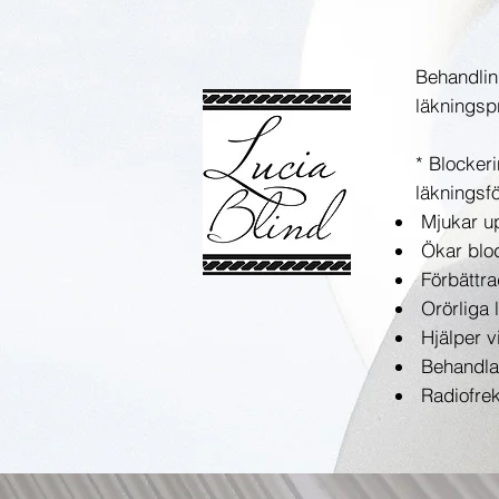
Behandlin
läkningsp
* Blocker
läkningsf
Mjukar u
Ökar blod
Förbättra
Orörliga 
Hjälper vi
Behandlar 
Radiofrek