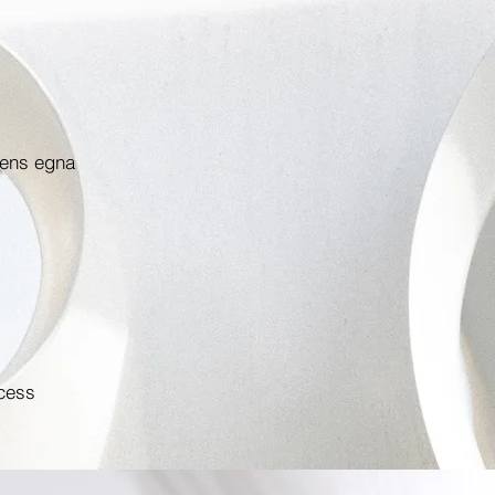
pens egna
cess