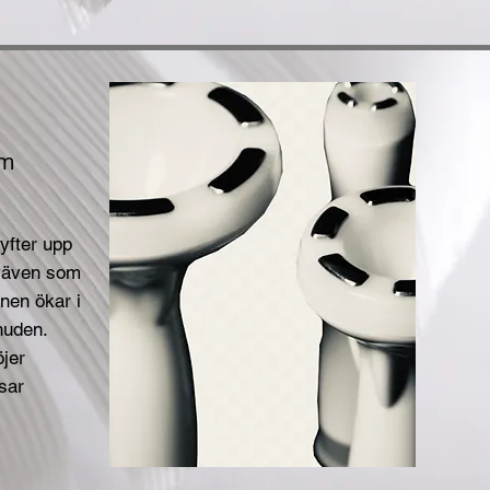
m
yfter upp
väven som
onen ökar i
huden.
öjer
sar