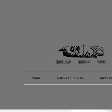
HELAR HELA DIG
HOME
BOKA BEHANDLING
MINA B