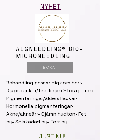
NYHET
ALGNEEDLING® BIO-
MICRONEEDLING
BOKA
Behandling passar dig som har:•
Djupa rynkor/fina linjer• Stora porer•
Pigmenteringar/åldersfläckar•
Hormonella pigmenteringar•
Akne/akneärr• Ojämn hudton• Fet
hy• Solskadad hy• Torr hy
JUST NU!